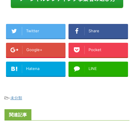
Twitter
Share
Google+
Pocket
Hatena
LINE
-
未分類
関連記事