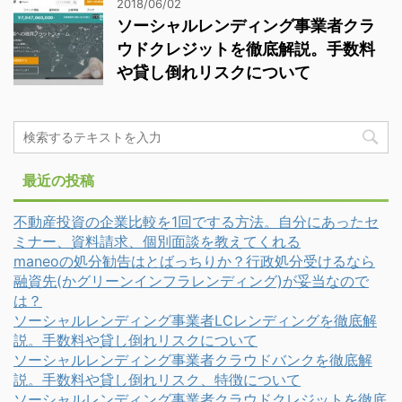
2018/06/02
ソーシャルレンディング事業者クラ
ウドクレジットを徹底解説。手数料
や貸し倒れリスクについて
最近の投稿
不動産投資の企業比較を1回でする方法。自分にあったセ
ミナー、資料請求、個別面談を教えてくれる
maneoの処分勧告はとばっちりか？行政処分受けるなら
融資先(かグリーンインフラレンディング)が妥当なので
は？
ソーシャルレンディング事業者LCレンディングを徹底解
説。手数料や貸し倒れリスクについて
ソーシャルレンディング事業者クラウドバンクを徹底解
説。手数料や貸し倒れリスク、特徴について
ソーシャルレンディング事業者クラウドクレジットを徹底